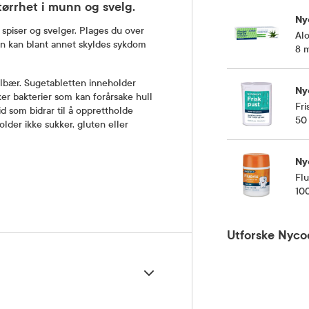
ørrhet i munn og svelg.
Ny
piser og svelger. Plages du over
Alo
en kan blant annet skyldes sykdom
8 
olbær. Sugetabletten inneholder
Ny
er bakterier som kan forårsake hull
Fri
id som bidrar til å opprettholde
50 
lder ikke sukker, gluten eller
Ny
Flu
100
Utforske Nyco