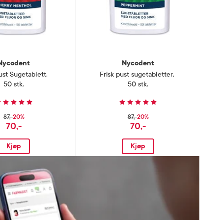
Nycodent
Nycodent
ust Sugetablett
,
Frisk pust sugetabletter
,
50 stk.
50 stk.
20%
20%
87,-
87,-
70,-
70,-
Kjøp
Kjøp