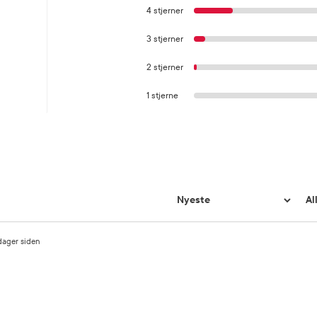
4 stjerner
3 stjerner
2 stjerner
1 stjerne
dager siden