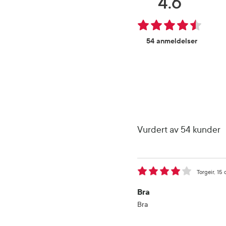
4.6
54 anmeldelser
Vurdert av 54 kunder
Torgeir
15 
Bra
Bra