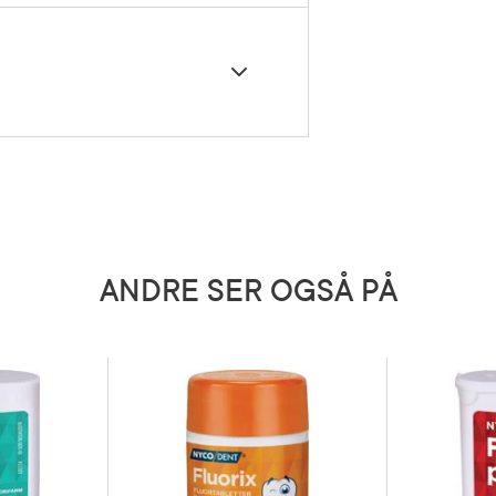
døgndose: 2–10 sugetabletter
 søtstoffer. Overdrevet inntak kan
de virkning. Inneholder en kilde til
), overflatebehandlingsmiddel
n. Dette er et kosttilskudd. Anbefalt
luorid (mineral).
ør ikke overskrides. Kosttilskudd
rukes som erstatning for et variert
g en sunn livsstil. Oppbevares
lig for barn.
ANDRE SER OGSÅ PÅ
 fluorid (2,9–14,3 %*) *% av
nntak.
5 grader)