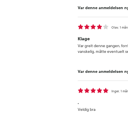
Var denne anmeldelsen ny
Olav
1 mån
Klage
Var greit denne gangen, forri
vanskelig, måtte eventuelt 
Var denne anmeldelsen ny
Inger
1 må
.
Veldig bra