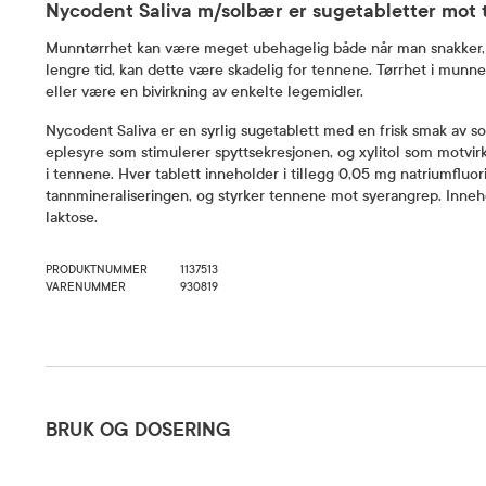
Nycodent Saliva m/solbær er sugetabletter mot t
Munntørrhet kan være meget ubehagelig både når man snakker, s
lengre tid, kan dette være skadelig for tennene. Tørrhet i munn
eller være en bivirkning av enkelte legemidler.
Nycodent Saliva er en syrlig sugetablett med en frisk smak av s
eplesyre som stimulerer spyttsekresjonen, og xylitol som motvirk
i tennene. Hver tablett inneholder i tillegg 0,05 mg natriumfluor
tannmineraliseringen, og styrker tennene mot syerangrep. Inneho
laktose.
PRODUKTNUMMER
1137513
VARENUMMER
930819
Bruk og dosering
BRUK OG DOSERING