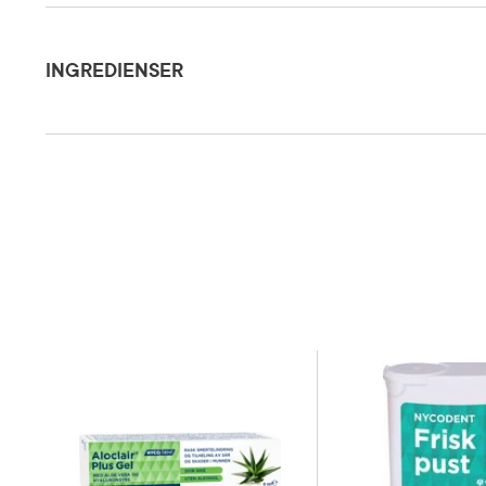
Ingredienser
Dosering og bruksområde
Anbefalt 
INGREDIENSER
Inneholder
ha avføren
Søtstoffer (sorbitol, xylitol), surhetsregulerende midler (eplesyre, natriumkarbonat
fenylalani
(magnesiumsalter av fettsyrer), aroma, søtstoffer (aspartam, acesulfam K), natriumf
Forsiktighetsregler
døgndose b
bør ikke b
kosthold o
utilgjenge
0,1–0,5 mg
Næringsinnhold
referansei
Oppbevaringsbetingelser
Rom (15-2
Smak
Solbær