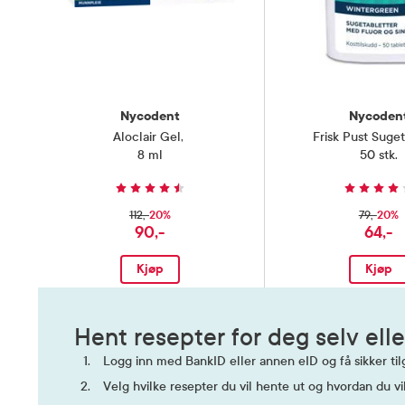
Nycodent
Nycoden
Aloclair Gel
,
Frisk Pust Suget
8 ml
50 stk.
20%
20%
112,-
79,-
90,-
64,-
Kjøp
Kjøp
Hent resepter for deg selv elle
Logg inn med BankID eller annen eID og få sikker tilg
Velg hvilke resepter du vil hente ut og hvordan du vi