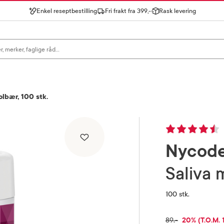
Enkel reseptbestilling
Fri frakt fra 399,-
Rask levering
gn for å se forslag, eller trykk søk.
lbær, 100 stk.
Nycod
Saliva
100 stk.
RABATTPRO
20% (T.O.M. 
FULLPRIS
89,-