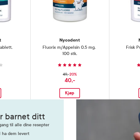
t
Nycodent
ablett
,
Fluorix m/Appelsin 0,5 mg
,
Frisk P
100 stk.
20%
49,-
40,-
Kjøp
r barnet ditt
ang til alle dine resepter
l ha dem levert