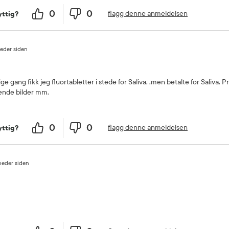
0
0
flagg denne anmeldelsen
ttig?
eder siden
ge gang fikk jeg fluortabletter i stede for Saliva, ,men betalte for Saliva. 
sende bilder mm.
0
0
flagg denne anmeldelsen
ttig?
neder siden