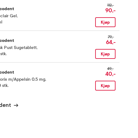
112,-
codent
90,-
clair Gel
,
ml
Kjøp
79,-
codent
64,-
sk Pust Sugetablett
,
stk.
Kjøp
49,-
codent
40,-
orix m/Appelsin 0,5 mg
,
 stk.
Kjøp
dent