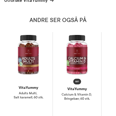
Utforske VitaYummy
Smak
Tropisk
ANDRE SER OGSÅ PÅ
Kategori
Næringsmiddel
NY!
VitaYummy
VitaYummy
Adults Multi
,
D3
Calcium & Vitamin D
,
Salt karamell, 60 stk.
Br
Bringebær, 60 stk.