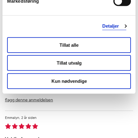
Markedsføring
flagg denne anmeldelsen
Kai
1 år siden
Detaljer
Tillat alle
Collegen
God smak👌,så da får en bare håpe det gjør godt😜😀
Tillat utvalg
Var denne anmeldelsen nyttig?
Kun nødvendige
0
1
flagg denne anmeldelsen
Emmalyn
2 år siden