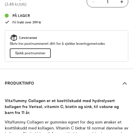
-
+
Pris
(3,48 kr/stk)
PÅ LAGER
Fri frakt over 399 kr
Leveranse
Skriv inn postnummeret ditt for å sjekke leveringsmetoder.
Sjekk postnummer
Produktinfo
PRODUKTINFO
VitaYummy Collagen er et kosttilskudd med hydrolysert
kollagen fra Verisol, vitamin C, biotin og sink, til voksne og
barn fra 11 år.
VitaYummy Collagen er gummies egnet for deg som ønsker et
kosttilskudd med kollagen. Vitamin C bidrar til normal dannelse av