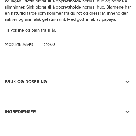
kollagen. Biotin bidrar til å opprettholde normal hud og normale
slimhinner. Sink bidrar til å opprettholde normal hud. Bjørnene har
en naturlig farge som kommer fra gulrot og gresskar. Inneholder
sukker og animalsk gelatin(svin). Med god smak av papaya.
Til voksne og barn fra 11 år.
PRODUKTNUMMER
1200643
Bruk og dosering
BRUK OG DOSERING
Ingredienser
Dosering og bruksområde
INGREDIENSER
Til voksne og barn fra 11 år. Anbefalt daglig dose: 2 bjørner.
Glukosesirup, verisol B® (kollagenpeptider (af kvæg)), sukker/socker, gelatine (gris),
syre/syra (citronsyre), vit. c (l-ascorbinsyre), gulerod/morotskoncentrat,
Forsiktighetsregler