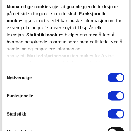
Smaker godt, og tror at den virker også. Skulle vært oftere på tilbud
Nødvendige cookies
gjør at grunnleggende funksjoner
på nettsiden fungerer som de skal.
Funksjonelle
cookies
gjør at nettstedet kan huske informasjon om for
Var denne anmeldelsen nyttig?
eksempel dine preferanser knyttet til språk eller
0
0
lokasjon.
Statistikkcookies
hjelper oss med å forstå
hvordan besøkende kommuniserer med nettstedet ved å
flagg denne anmeldelsen
samle inn og rapportere informasjon
anonymt.
Markedsføringscookies
brukes for å vise
annonser på tredjeparts nettsteder basert på informasjon
Kristin
1 år siden
om dine besøk på vår nettside.
Samtykkevalg
Nødvendige
Tyggebjørner👎
Lettere med tabletter enn tyggebjørner
Funksjonelle
Var denne anmeldelsen nyttig?
Statistikk
0
0