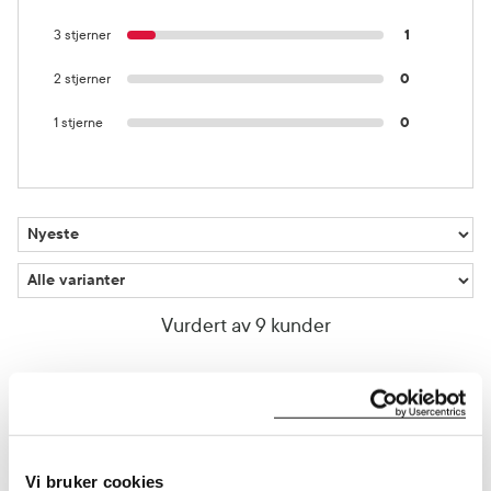
3 stjerner
1
2 stjerner
0
1 stjerne
0
Vurdert av 9 kunder
Christina
5 måneder siden
God smak
Vi bruker cookies