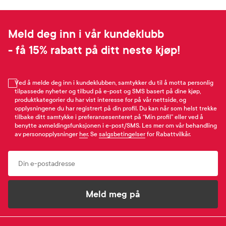
Meld deg inn i vår kundeklubb
- få 15% rabatt på ditt neste kjøp!
Ved å melde deg inn i kundeklubben, samtykker du til å motta personlig
tilpassede nyheter og tilbud på e-post og SMS basert på dine kjøp,
produktkategorier du har vist interesse for på vår nettside, og
opplysningene du har registrert på din profil. Du kan når som helst trekke
tilbake ditt samtykke i preferansesenteret på “Min profil” eller ved å
benytte avmeldingsfunksjonen i e-post/SMS. Les mer om vår behandling
av personopplysninger
her
. Se
salgsbetingelser
for Rabattvilkår.
Email
Meld meg på