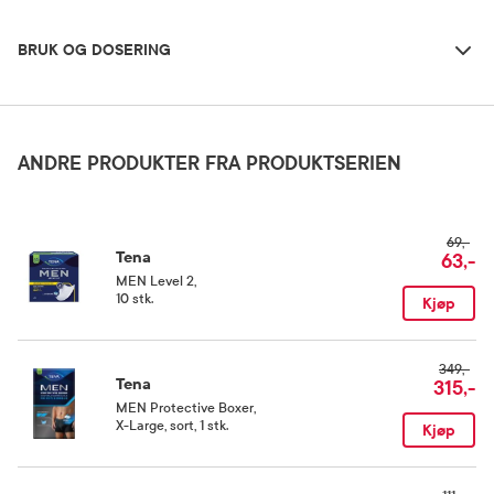
Bruk og dosering
BRUK OG DOSERING
Oppbevaringsbetingelser
Rom (15-25 grader)
ANDRE PRODUKTER FRA PRODUKTSERIEN
Kategori
69,-
Medisinsk utstyr
Tena
63,-
MEN Level 2
,
10 stk.
Kjøp
349,-
Tena
315,-
MEN Protective Boxer
,
X-Large, sort, 1 stk.
Kjøp