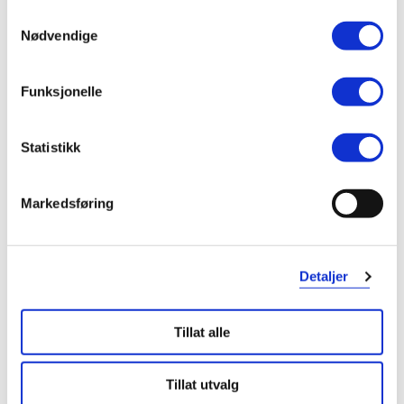
om dine besøk på vår nettside.
Samtykkevalg
Nødvendige
Var denne anmeldelsen nyttig?
0
0
Funksjonelle
flagg denne anmeldelsen
Statistikk
Jan
9 måneder siden
Markedsføring
Greit
Greit
Detaljer
Var denne anmeldelsen nyttig?
Tillat alle
0
0
Tillat utvalg
flagg denne anmeldelsen