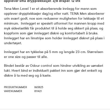
opplever små drypplekkasjer. 3/8 dråper. 12 stk
Tena Men Level 1 er et absorberende innlegg for menn som
opplever drypplekkasjer dag/og eller natt. TENA Men absorberer
urin svært godt, noe som reduserer muligheten for lekkasje til et
minimum. Innlegget er spesielt utformet for mannen kropp med
myk sideelastikk får produktet til å holde seg sikkert på plass, og
koppform som gjør innlegget diskré og komfortabelt å bruke.
Innlegget har en limstripe som holder innlegget diskret på plass i
undertøyet.
Innlegget har en tykkelse på 5 mm og lengde 23 cm. Størrelsen
er one size og passer til alle.
Bindet består av Odour control som hindrer utvikling av uønsket
lukt. Hvert bind er individuelt pakket inn som gjør det enkelt og
diskre å ta med seg og å kaste.
PRODUKTNUMMER
865825
VARENUMMER
811421