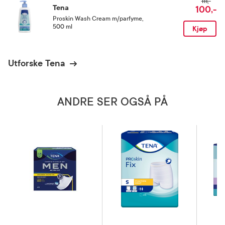
111,-
Tena
100,-
Proskin Wash Cream m/parfyme
,
500 ml
Kjøp
Utforske Tena
ANDRE SER OGSÅ PÅ