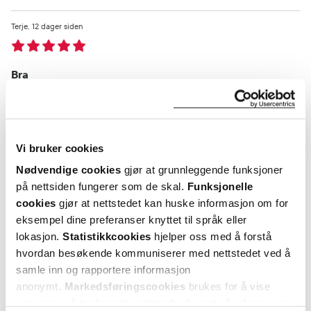
Terje
12 dager siden
Bra
Virker som det skal.
Var denne anmeldelsen nyttig?
Vi bruker cookies
0
0
Nødvendige cookies
gjør at grunnleggende funksjoner
på nettsiden fungerer som de skal.
Funksjonelle
flagg denne anmeldelsen
cookies
gjør at nettstedet kan huske informasjon om for
eksempel dine preferanser knyttet til språk eller
lokasjon.
Statistikkcookies
hjelper oss med å forstå
Rønnaug
1 måneder siden
hvordan besøkende kommuniserer med nettstedet ved å
samle inn og rapportere informasjon
Tena mann
anonymt.
Markedsføringscookies
brukes for å vise
annonser på tredjeparts nettsteder basert på informasjon
Veldig bra!