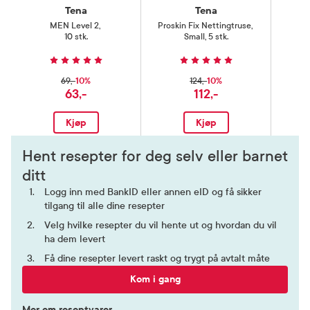
Tena
Tena
MEN Level 2
,
Proskin Fix Nettingtruse
,
10 stk.
Small, 5 stk.
10%
10%
69,-
124,-
63,-
112,-
Kjøp
Kjøp
Hent resepter for deg selv eller barnet
ditt
Logg inn med BankID eller annen eID og få sikker
tilgang til alle dine resepter
Velg hvilke resepter du vil hente ut og hvordan du vil
ha dem levert
Få dine resepter levert raskt og trygt på avtalt måte
Kom i gang
Mer om reseptvarer