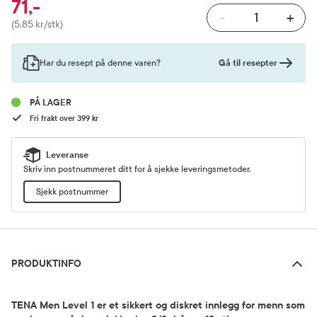
71,-
-
+
Pris
(5,85 kr/stk)
Gå til resepter
Har du resept på denne varen?
PÅ LAGER
Fri frakt over 399 kr
Leveranse
Skriv inn postnummeret ditt for å sjekke leveringsmetoder.
Sjekk postnummer
Produktinfo
PRODUKTINFO
TENA Men Level 1 er et sikkert og diskret innlegg for menn som