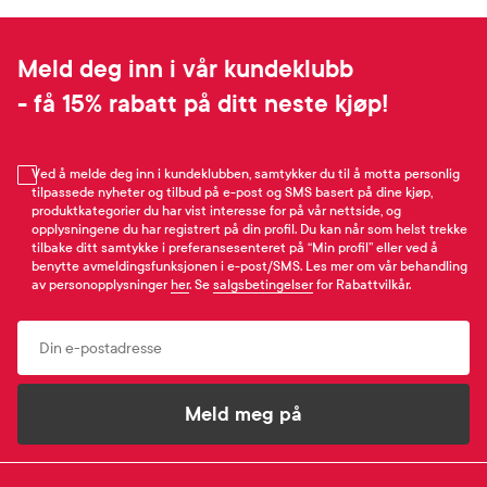
Meld deg inn i vår kundeklubb
- få 15% rabatt på ditt neste kjøp!
Ved å melde deg inn i kundeklubben, samtykker du til å motta personlig
tilpassede nyheter og tilbud på e-post og SMS basert på dine kjøp,
produktkategorier du har vist interesse for på vår nettside, og
opplysningene du har registrert på din profil. Du kan når som helst trekke
tilbake ditt samtykke i preferansesenteret på “Min profil” eller ved å
benytte avmeldingsfunksjonen i e-post/SMS. Les mer om vår behandling
av personopplysninger
her
. Se
salgsbetingelser
for Rabattvilkår.
Email
Meld meg på