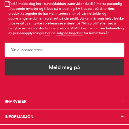
Ved å melde deg inn i kundeklubben, samtykker du til å motta personlig
tilpassede nyheter og tilbud på e-post og SMS basert på dine kjøp,
produktkategorier du har vist interesse for på vår nettside, og
opplysningene du har registrert på din profil. Du kan når som helst trekke
tilbake ditt samtykke i preferansesenteret på “Min profil” eller ved å
benytte avmeldingsfunksjonen i e-post/SMS. Les mer om vår behandling
av personopplysninger
her
. Se
salgsbetingelser
for Rabattvilkår.
Email
Meld meg på
SNARVEIER
SNARVEIER
INFORMASJON
Min profil
INFORMASJON
Mine favoritter
Mine bestillinger
SUPPORT
Om Farmasiet.no