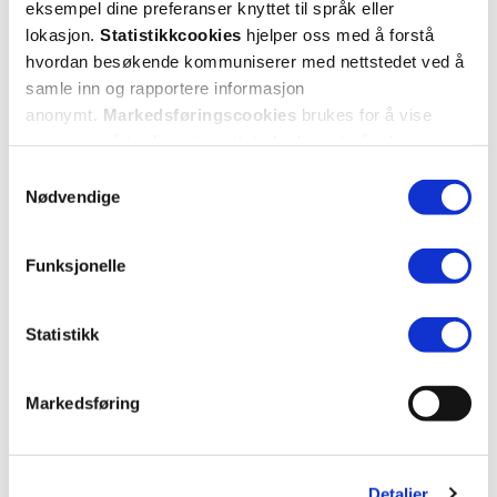
eksempel dine preferanser knyttet til språk eller
1 anmeldelse
lokasjon.
Statistikkcookies
hjelper oss med å forstå
hvordan besøkende kommuniserer med nettstedet ved å
5 stjerner
1
samle inn og rapportere informasjon
anonymt.
Markedsføringscookies
brukes for å vise
4 stjerner
0
annonser på tredjeparts nettsteder basert på informasjon
om dine besøk på vår nettside.
Samtykkevalg
3 stjerner
0
Nødvendige
2 stjerner
0
1 stjerne
0
Funksjonelle
Statistikk
Markedsføring
Vurdert av 1 kunder
Detaljer