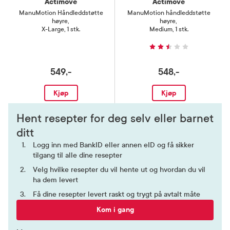
Actimove
Actimove
ManuMotion Håndleddstøtte
ManuMotion håndleddstøtte
høyre
,
høyre
,
X-Large, 1 stk.
Medium, 1 stk.
549,-
548,-
Kjøp
Kjøp
Hent resepter for deg selv eller barnet
ditt
Logg inn med BankID eller annen eID og få sikker
tilgang til alle dine resepter
Velg hvilke resepter du vil hente ut og hvordan du vil
ha dem levert
Få dine resepter levert raskt og trygt på avtalt måte
Kom i gang