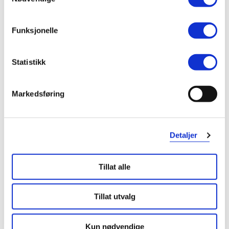
5 stjerner
3
Funksjonelle
4 stjerner
0
3 stjerner
0
Statistikk
2 stjerner
1
1 stjerne
0
Markedsføring
Detaljer
Tillat alle
Vurdert av 4 kunder
Tillat utvalg
Beate
2 måneder siden
Kun nødvendige