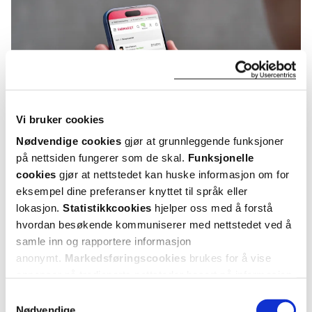
Vi bruker cookies
Nødvendige cookies
gjør at grunnleggende funksjoner
på nettsiden fungerer som de skal.
Funksjonelle
cookies
gjør at nettstedet kan huske informasjon om for
eksempel dine preferanser knyttet til språk eller
KUNDEANMELDELSER
lokasjon.
Statistikkcookies
hjelper oss med å forstå
hvordan besøkende kommuniserer med nettstedet ved å
samle inn og rapportere informasjon
anonymt.
Markedsføringscookies
brukes for å vise
annonser på tredjeparts nettsteder basert på informasjon
4 anmeldelser
om dine besøk på vår nettside.
Samtykkevalg
Nødvendige