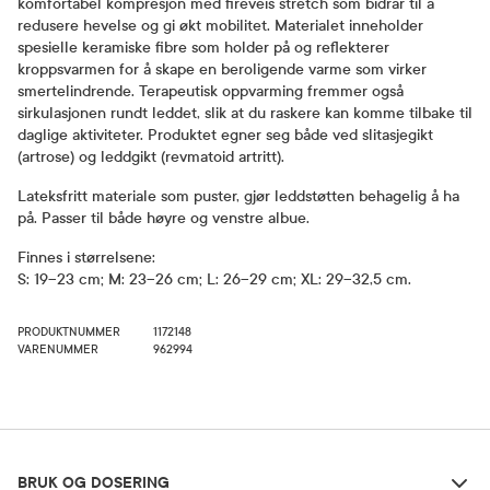
komfortabel kompresjon med fireveis stretch som bidrar til å
redusere hevelse og gi økt mobilitet. Materialet inneholder
spesielle keramiske fibre som holder på og reflekterer
kroppsvarmen for å skape en beroligende varme som virker
smertelindrende. Terapeutisk oppvarming fremmer også
sirkulasjonen rundt leddet, slik at du raskere kan komme tilbake til
daglige aktiviteter. Produktet egner seg både ved slitasjegikt
(artrose) og leddgikt (revmatoid artritt).
Lateksfritt materiale som puster, gjør leddstøtten behagelig å ha
på. Passer til både høyre og venstre albue.
Finnes i størrelsene:
S: 19–23 cm; M: 23–26 cm; L: 26–29 cm; XL: 29–32,5 cm.
PRODUKTNUMMER
1172148
VARENUMMER
962994
Bruk og dosering
BRUK OG DOSERING