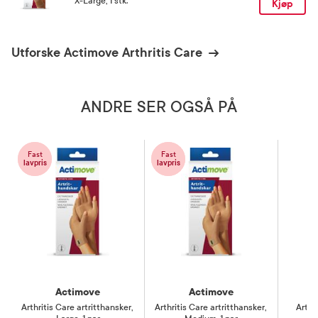
X-Large, 1 stk.
Kjøp
Utforske Actimove Arthritis Care
ANDRE SER OGSÅ PÅ
Fast
Fast
lavpris
lavpris
Actimove
Actimove
Arthritis Care artritthansker
,
Arthritis Care artritthansker
,
Arthr