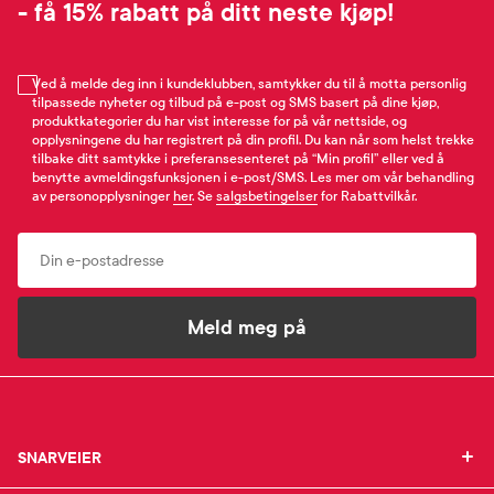
- få 15% rabatt på ditt neste kjøp!
Ved å melde deg inn i kundeklubben, samtykker du til å motta personlig
tilpassede nyheter og tilbud på e-post og SMS basert på dine kjøp,
produktkategorier du har vist interesse for på vår nettside, og
opplysningene du har registrert på din profil. Du kan når som helst trekke
tilbake ditt samtykke i preferansesenteret på “Min profil” eller ved å
benytte avmeldingsfunksjonen i e-post/SMS. Les mer om vår behandling
av personopplysninger
her
. Se
salgsbetingelser
for Rabattvilkår.
Email
Meld meg på
SNARVEIER
SNARVEIER