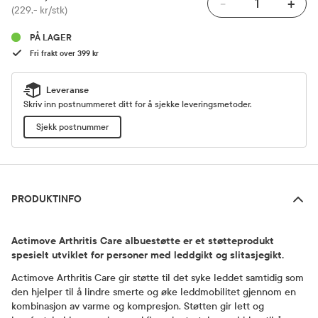
-
+
Pris
(229,- kr/stk)
PÅ LAGER
Fri frakt over 399 kr
Leveranse
Skriv inn postnummeret ditt for å sjekke leveringsmetoder.
Sjekk postnummer
Produktinfo
PRODUKTINFO
Actimove Arthritis Care albuestøtte er et støtteprodukt
spesielt utviklet for personer med leddgikt og slitasjegikt.
Actimove Arthritis Care gir støtte til det syke leddet samtidig som
den hjelper til å lindre smerte og øke leddmobilitet gjennom en
kombinasjon av varme og kompresjon. Støtten gir lett og