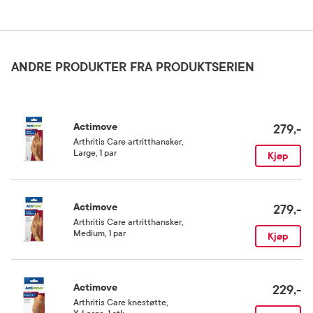
Oppbevaringsbetingelser
Rom (15-25 grader)
ANDRE PRODUKTER FRA PRODUKTSERIEN
Kategori
Medisinsk utstyr
Actimove
279,-
Arthritis Care artritthansker
,
Large, 1 par
Kjøp
Actimove
279,-
Arthritis Care artritthansker
,
Medium, 1 par
Kjøp
Actimove
229,-
Arthritis Care knestøtte
,