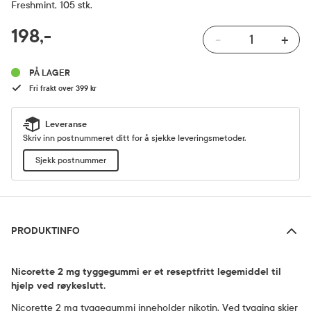
Freshmint, 105 stk.
RABATTPROSENT
198,-
-
+
Pris
PÅ LAGER
Fri frakt over 399 kr
Leveranse
Skriv inn postnummeret ditt for å sjekke leveringsmetoder.
Sjekk postnummer
Produktinfo
PRODUKTINFO
Nicorette 2 mg tyggegummi er et reseptfritt legemiddel til
hjelp ved røykeslutt.
Nicorette 2 mg tyggegummi inneholder nikotin. Ved tygging skjer