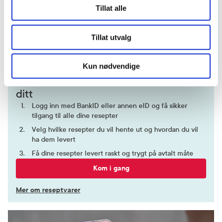
Tillat alle
Freshmint
197,-
197,-
Kategori
Tillat utvalg
Legemiddel
Kjøp
Kjøp
Kun nødvendige
Hent resepter for deg selv eller barnet
ditt
Logg inn med BankID eller annen eID og få sikker
tilgang til alle dine resepter
Velg hvilke resepter du vil hente ut og hvordan du vil
ha dem levert
Få dine resepter levert raskt og trygt på avtalt måte
Kom i gang
Mer om reseptvarer