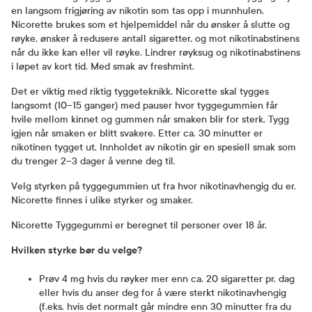
en langsom frigjøring av nikotin som tas opp i munnhulen.
Nicorette brukes som et hjelpemiddel når du ønsker å slutte og
røyke, ønsker å redusere antall sigaretter, og mot nikotinabstinens
når du ikke kan eller vil røyke. Lindrer røyksug og nikotinabstinens
i løpet av kort tid. Med smak av freshmint.
Det er viktig med riktig tyggeteknikk. Nicorette skal tygges
langsomt (10–15 ganger) med pauser hvor tyggegummien får
hvile mellom kinnet og gummen når smaken blir for sterk. Tygg
igjen når smaken er blitt svakere. Etter ca. 30 minutter er
nikotinen tygget ut. Innholdet av nikotin gir en spesiell smak som
du trenger 2–3 dager å venne deg til.
Velg styrken på tyggegummien ut fra hvor nikotinavhengig du er.
Nicorette finnes i ulike styrker og smaker.
Nicorette Tyggegummi er beregnet til personer over 18 år.
Hvilken styrke bør du velge?
Prøv 4 mg hvis du røyker mer enn ca. 20 sigaretter pr. dag
eller hvis du anser deg for å være sterkt nikotinavhengig
(f.eks. hvis det normalt går mindre enn 30 minutter fra du