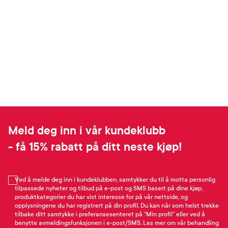
Meld deg inn i vår kundeklubb
- få 15% rabatt på ditt neste kjøp!
Ved å melde deg inn i kundeklubben, samtykker du til å motta personlig
tilpassede nyheter og tilbud på e-post og SMS basert på dine kjøp,
produktkategorier du har vist interesse for på vår nettside, og
opplysningene du har registrert på din profil. Du kan når som helst trekke
tilbake ditt samtykke i preferansesenteret på “Min profil” eller ved å
benytte avmeldingsfunksjonen i e-post/SMS. Les mer om vår behandling