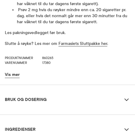
har våknet til du tar dagens første sigarett).
Prøv 2 mg hvis du røyker mindre enn ca. 20 sigaretter pr.
dag, eller hvis det normalt går mer enn 30 minutter fra du
har våknet til du tar dagens første sigarett.
Les pakningsvedlegget før bruk.
Slutte å røyke? Les mer om
Farmasiets Sluttpakke her
.
PRODUKTNUMMER
860265
VARENUMMER
17380
Vis mer
Bruk og dosering
BRUK OG DOSERING
Ingredienser
Dosering og bruksområde
INGREDIENSER
Nicorette tyggegummi 2 mg kan brukes alene eller i kombinasjon