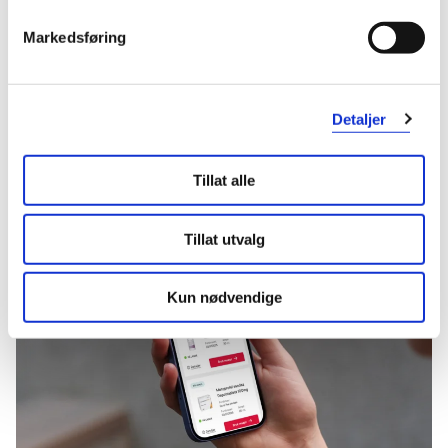
Logg inn med BankID eller annen eID og få sikker
tilgang til alle dine resepter
Markedsføring
Velg hvilke resepter du vil hente ut og hvordan du vil
ha dem levert
Få dine resepter levert raskt og trygt på avtalt måte
Detaljer
Kom i gang
Tillat alle
Mer om reseptvarer
Tillat utvalg
Kun nødvendige