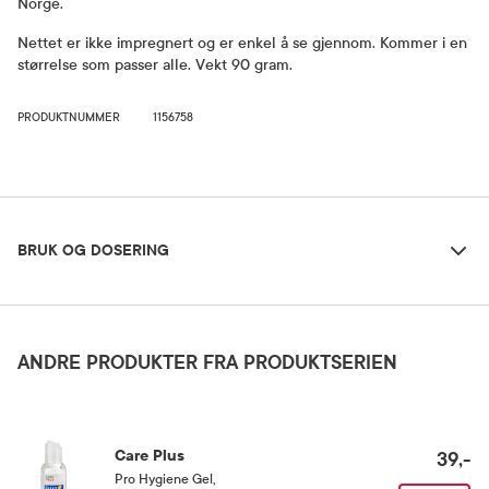
Norge.
Nettet er ikke impregnert og er enkel å se gjennom. Kommer i en
størrelse som passer alle. Vekt 90 gram.
PRODUKTNUMMER
1156758
Bruk og dosering
BRUK OG DOSERING
Dosering og bruksområde
Myggnett til å ha over hatt/caps.
ANDRE PRODUKTER FRA PRODUKTSERIEN
Care Plus
39,-
Pro Hygiene Gel
,