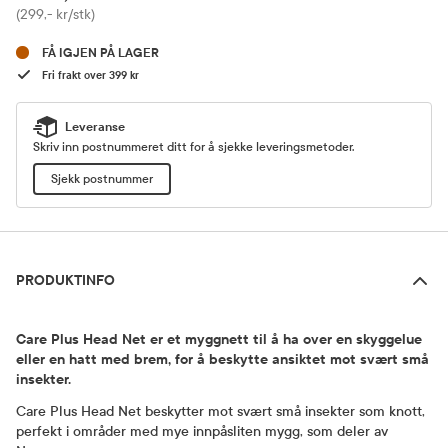
Pris
(299,- kr/stk)
FÅ IGJEN PÅ LAGER
Fri frakt over 399 kr
Leveranse
Skriv inn postnummeret ditt for å sjekke leveringsmetoder.
Sjekk postnummer
Produktinfo
PRODUKTINFO
Care Plus Head Net er et myggnett til å ha over en skyggelue
eller en hatt med brem, for å beskytte ansiktet mot svært små
insekter.
Care Plus Head Net beskytter mot svært små insekter som knott,
perfekt i områder med mye innpåsliten mygg, som deler av