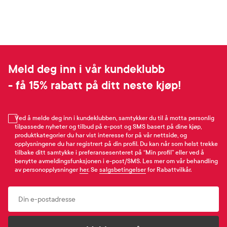
Meld deg inn i vår kundeklubb
- få 15% rabatt på ditt neste kjøp!
Ved å melde deg inn i kundeklubben, samtykker du til å motta personlig
tilpassede nyheter og tilbud på e-post og SMS basert på dine kjøp,
produktkategorier du har vist interesse for på vår nettside, og
opplysningene du har registrert på din profil. Du kan når som helst trekke
tilbake ditt samtykke i preferansesenteret på “Min profil” eller ved å
benytte avmeldingsfunksjonen i e-post/SMS. Les mer om vår behandling
av personopplysninger
her
. Se
salgsbetingelser
for Rabattvilkår.
Email