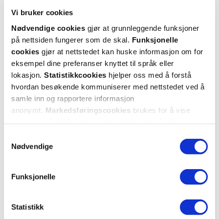
Vi bruker cookies
Nødvendige cookies
gjør at grunnleggende funksjoner
på nettsiden fungerer som de skal.
Funksjonelle
cookies
gjør at nettstedet kan huske informasjon om for
eksempel dine preferanser knyttet til språk eller
lokasjon.
Statistikkcookies
hjelper oss med å forstå
hvordan besøkende kommuniserer med nettstedet ved å
Care Plus
Care Plus
samle inn og rapportere informasjon
Pro Hygiene Gel
,
Anti-Insect DEET 40%, spray
,
Anti-In
anonymt.
Markedsføringscookies
brukes for å vise
30 ml
100 ml
annonser på tredjeparts nettsteder basert på informasjon
om dine besøk på vår nettside.
Samtykkevalg
Nødvendige
39,-
272,-
Kjøp
Kjøp
Funksjonelle
Hent resepter for deg selv eller barnet
Statistikk
ditt