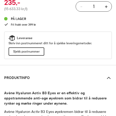
235,-
-
+
Pris
(15 633,33 kr/l)
PÅ LAGER
Fri frakt over 399 kr
Leveranse
Skriv inn postnummeret ditt for å sjekke leveringsmetoder.
Sjekk postnummer
Produktinfo
PRODUKTINFO
Avène Hyaluron Activ B3 Eyes er en effektiv og
oppstrammende anti-age øyekrem som bidrar til å redusere
rynker og mørke ringer under øynene.
Avène Hyaluron Activ B3 Eyes øyekremen bidrar til å redusere