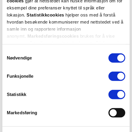
cookies
gjør at nettstedet kan huske informasjon om for
eksempel dine preferanser knyttet til språk eller
Kristin
3 måneder siden
lokasjon.
Statistikkcookies
hjelper oss med å forstå
hvordan besøkende kommuniserer med nettstedet ved å
Fin øyekrem
samle inn og rapportere informasjon
Jeg tåler lite rundt øynene, men denne er bra for meg
anonymt.
Markedsføringscookies
brukes for å vise
annonser på tredjeparts nettsteder basert på informasjon
om dine besøk på vår nettside.
Samtykkevalg
Var denne anmeldelsen nyttig?
Nødvendige
0
0
Funksjonelle
flagg denne anmeldelsen
Statistikk
Cíntia
3 måneder siden
Markedsføring
Recommend definitely!
Min favoritt