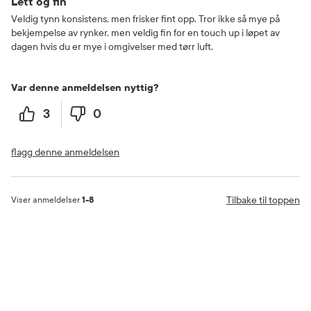
Lett og fin
Veldig tynn konsistens, men frisker fint opp. Tror ikke så mye på
bekjempelse av rynker, men veldig fin for en touch up i løpet av
dagen hvis du er mye i omgivelser med tørr luft.
Var denne anmeldelsen nyttig?
3
0
flagg denne anmeldelsen
Tilbake til toppen
Viser anmeldelser
1-8