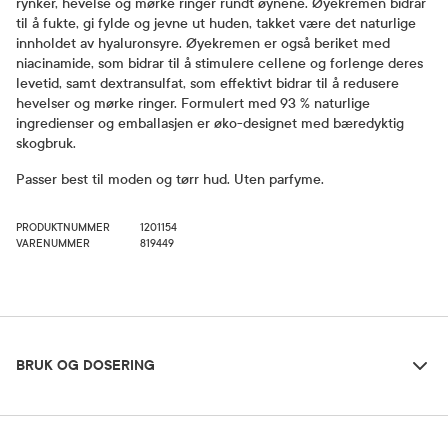
rynker, hevelse og mørke ringer rundt øynene. Øyekremen bidrar
til å fukte, gi fylde og jevne ut huden, takket være det naturlige
innholdet av hyaluronsyre. Øyekremen er også beriket med
niacinamide, som bidrar til å stimulere cellene og forlenge deres
levetid, samt dextransulfat, som effektivt bidrar til å redusere
hevelser og mørke ringer. Formulert med 93 % naturlige
ingredienser og emballasjen er øko-designet med bæredyktig
skogbruk.
Passer best til moden og tørr hud. Uten parfyme.
PRODUKTNUMMER
1201154
VARENUMMER
819449
Bruk og dosering
BRUK OG DOSERING
Ingredienser
Dosering og bruksområde