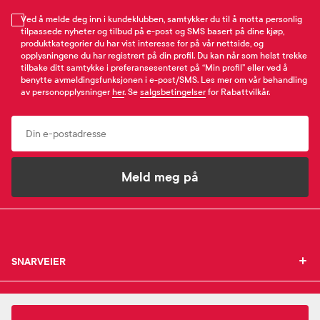
Ved å melde deg inn i kundeklubben, samtykker du til å motta personlig
tilpassede nyheter og tilbud på e-post og SMS basert på dine kjøp,
produktkategorier du har vist interesse for på vår nettside, og
opplysningene du har registrert på din profil. Du kan når som helst trekke
tilbake ditt samtykke i preferansesenteret på “Min profil” eller ved å
benytte avmeldingsfunksjonen i e-post/SMS. Les mer om vår behandling
av personopplysninger
her
. Se
salgsbetingelser
for Rabattvilkår.
Email
Meld meg på
SNARVEIER
SNARVEIER
INFORMASJON
Min profil
INFORMASJON
Mine favoritter
235,-
Avène
Hyaluron Activ B3 Eyes