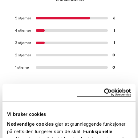
5 stjerner
6
4 stjerner
1
3 stjerner
1
2 stjerner
0
1 stjerne
0
Vi bruker cookies
Nødvendige cookies
gjør at grunnleggende funksjoner
Vurdert av 8 kunder
på nettsiden fungerer som de skal.
Funksjonelle