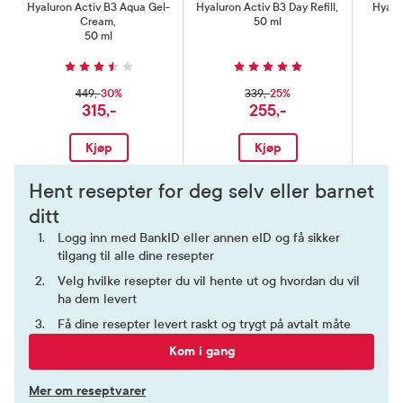
Hyaluron Activ B3 Aqua Gel-
Hyaluron Activ B3 Day Refill
,
Hyalu
Cream
,
50 ml
50 ml
30%
25%
449,-
339,-
315,-
255,-
Kjøp
Kjøp
Hent resepter for deg selv eller barnet
ditt
Logg inn med BankID eller annen eID og få sikker
tilgang til alle dine resepter
Velg hvilke resepter du vil hente ut og hvordan du vil
ha dem levert
Få dine resepter levert raskt og trygt på avtalt måte
Kom i gang
Mer om reseptvarer