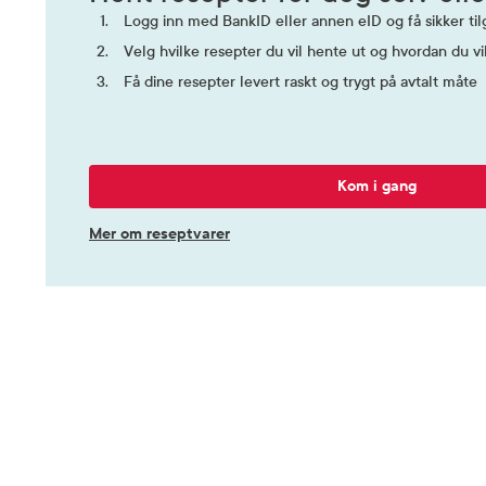
Logg inn med BankID eller annen eID og få sikker tilg
Velg hvilke resepter du vil hente ut og hvordan du vi
Få dine resepter levert raskt og trygt på avtalt måte
Kom i gang
Mer om reseptvarer