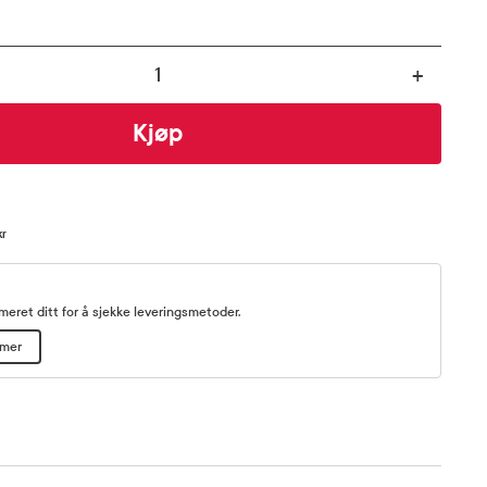
+
Kjøp
kr
eret ditt for å sjekke leveringsmetoder.
mmer