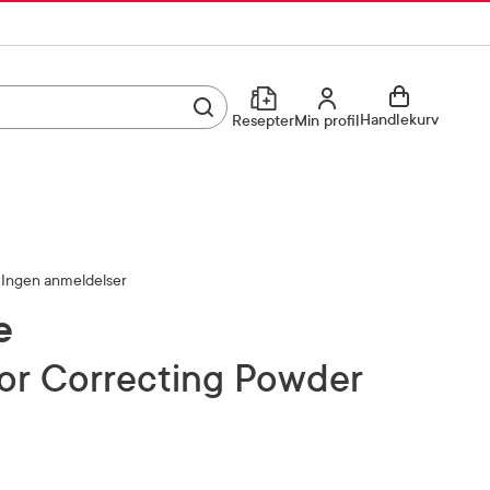
Utfør søk
Min profil
Handlekurv
Resepter
Min profil
Kjøp reseptvare
Logg inn
Min profil
Reseptoversikt
Ingen anmeldelser
Mine favoritter
Resepthistorikk
e
Mine bestillinger
Meldinger fra farmasøyten
lor Correcting Powder
Kundeservice
33 74 03 24