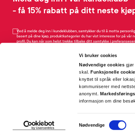
- få 15% rabatt på ditt neste kjø
Ved å melde deg inn i kundeklubben, samtykker du til å motta personli
basert på dine kjøp, produktkategorier du har vist interesse for på vår 
profil. Du kan når som helst trekke tilbake ditt samtykke i preferansesen
avmeldingsfunksjonen i e-post/SMS. Les mer om vår behandling av pe
Rabattvilkår.
Vi bruker cookies
Email
Nødvendige cookies
gjør
skal.
Funksjonelle cooki
knyttet til språk eller loka
kommuniserer med nettsted
anonymt.
Markedsførings
informasjon om dine besøk
SNARVEIER
INFORMASJ
Samtykkevalg
Nødvendige
Min profil
Om Farmas