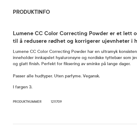
PRODUKTINFO
Lumene CC Color Correcting Powder er et lett 
til å redusere rødhet og korrigerer ujevnheter i
Lumene CC Color Correcting Powder har en ultramyk konsistens 
inneholder innkapslet hyaluronsyre og nordiske tyttebær som j
og glatt finish. Perfekt for fiksering av sminke på lange dager.
Passer alle hudtyper. Uten parfyme. Vegansk.
I fargen 3.
PRODUKTNUMMER
1211709
Bruk og dosering