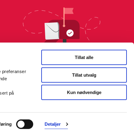
Tillat alle
e preferanser
Tillat utvalg
ende
Kun nødvendige
sert på
Farmasiet er Norges ledende
nettapotek. Med tusenvis av
øring
Detaljer
produkter i vårt sortiment og et team