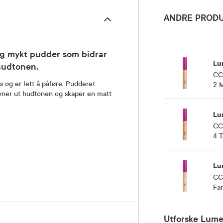
ANDRE PRODU
og mykt pudder som bidrar
Lu
 hudtonen.
CC
og er lett å påføre. Pudderet
2 M
evner ut hudtonen og skaper en matt
Lu
CC
4 T
Lu
CC
Far
Utforske Lum