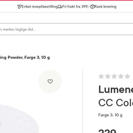
Enkel reseptbestilling
Fri frakt fra 399,-
Rask levering
gn for å se forslag, eller trykk søk.
ng Powder, Farge 3, 10 g
Lumen
CC Co
Farge 3, 10 g
RABATTPROSENT