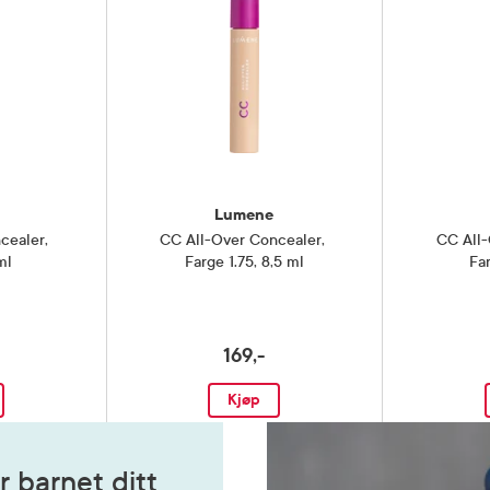
Lumene
cealer
,
CC All-Over Concealer
,
CC All
ml
Farge 1.75, 8,5 ml
Fa
169,-
Kjøp
r barnet ditt