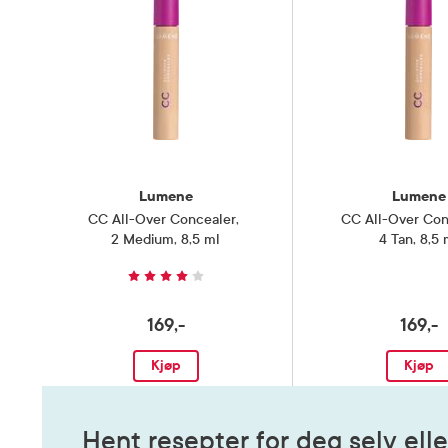
Lumene
Lumene
CC All-Over Concealer
,
CC All-Over Con
2 Medium, 8,5 ml
4 Tan, 8,5 
169,-
169,-
Kjøp
Kjøp
Hent resepter for deg selv elle