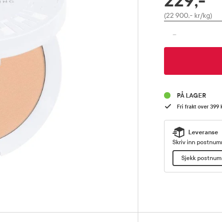
229,-
Pris
(22 900,- kr/kg)
-
PÅ LAGER
Fri frakt over 399 
Leveranse
Skriv inn postnumm
Sjekk postnu