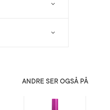
pen til å påføre pudderet over hele
or en matt finish. Kan brukes som
er over foundation.
 Octyldodecyl stearoyl stearate, Mica,
, Phenoxyethanol, 1,2-Hexanediol, Jojoba
flower) seed oil, Magnesium stearate, Silica
5 grader)
officinalis (rosemary) leaf extract, (Ci 77491,
 subject to change, please check the ingredient
ANDRE SER OGSÅ PÅ