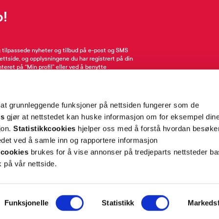
p!
g tilpassede nyheter og tilbud på e-post og SMS
nettside, og opplysningene du har registrert på din
teret på “Min profil” eller ved å benytte
rsonopplysninger
her
. Se
salgsbetingelser
for
 at grunnleggende funksjoner på nettsiden fungerer som de
Meld meg på
es
gjør at nettstedet kan huske informasjon om for eksempel din
sjon.
Statistikkcookies
hjelper oss med å forstå hvordan besøk
et ved å samle inn og rapportere informasjon
cookies
brukes for å vise annonser på tredjeparts nettsteder ba
 på vår nettside.
ON
SUPPORT
Funksjonelle
Statistikk
Markedsf
iet.no
Kontakt oss