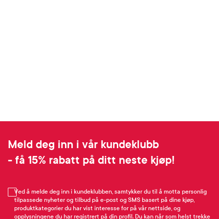
Meld deg inn i vår kundeklubb
- få 15% rabatt på ditt neste kjøp!
Ved å melde deg inn i kundeklubben, samtykker du til å motta personlig
tilpassede nyheter og tilbud på e-post og SMS basert på dine kjøp,
produktkategorier du har vist interesse for på vår nettside, og
opplysningene du har registrert på din profil. Du kan når som helst trekke