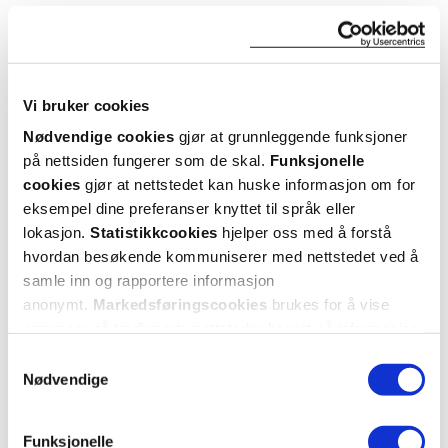
Bra
Veldig bra
Var denne anmeldelsen nyttig?
Vi bruker cookies
Nødvendige cookies
gjør at grunnleggende funksjoner
0
0
på nettsiden fungerer som de skal.
Funksjonelle
cookies
gjør at nettstedet kan huske informasjon om for
flagg denne anmeldelsen
eksempel dine preferanser knyttet til språk eller
lokasjon.
Statistikkcookies
hjelper oss med å forstå
Anne-Marit
6 måneder siden
hvordan besøkende kommuniserer med nettstedet ved å
samle inn og rapportere informasjon
anonymt.
Markedsføringscookies
brukes for å vise
Min favoritt
annonser på tredjeparts nettsteder basert på informasjon
En lett å god krem som passer meg perfekt
om dine besøk på vår nettside.
Samtykkevalg
Nødvendige
Var denne anmeldelsen nyttig?
Funksjonelle
0
0