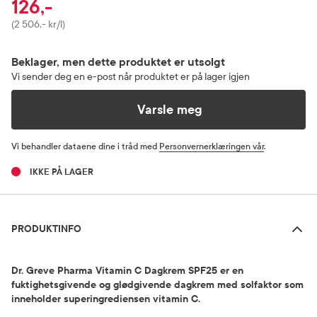
126,-
Pris
(2 506,- kr/l)
Beklager, men dette produktet er utsolgt
Vi sender deg en e-post når produktet er på lager igjen
Varsle meg
Vi behandler dataene dine i tråd med
Personvernerklæringen vår
.
IKKE PÅ LAGER
Produktinfo
PRODUKTINFO
Dr. Greve Pharma Vitamin C Dagkrem SPF25 er en
fuktighetsgivende og glødgivende dagkrem med solfaktor som
inneholder superingrediensen vitamin C.