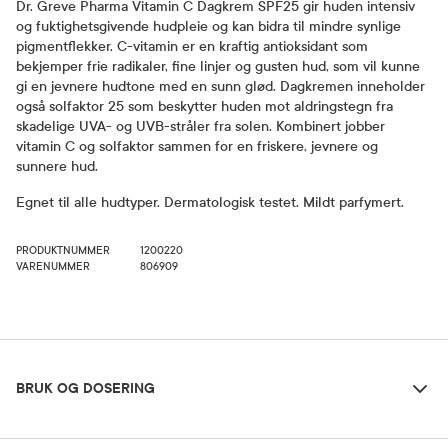
Dr. Greve Pharma Vitamin C Dagkrem SPF25 gir huden intensiv
og fuktighetsgivende hudpleie og kan bidra til mindre synlige
pigmentflekker. C-vitamin er en kraftig antioksidant som
bekjemper frie radikaler, fine linjer og gusten hud, som vil kunne
gi en jevnere hudtone med en sunn glød. Dagkremen inneholder
også solfaktor 25 som beskytter huden mot aldringstegn fra
skadelige UVA- og UVB-stråler fra solen. Kombinert jobber
vitamin C og solfaktor sammen for en friskere, jevnere og
sunnere hud.
Egnet til alle hudtyper. Dermatologisk testet. Mildt parfymert.
PRODUKTNUMMER
1200220
VARENUMMER
806909
Bruk og dosering
BRUK OG DOSERING