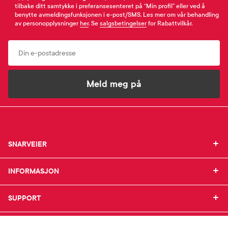
tilbake ditt samtykke i preferansesenteret på “Min profil” eller ved å
benytte avmeldingsfunksjonen i e-post/SMS. Les mer om vår behandling
av personopplysninger
her
. Se
salgsbetingelser
for Rabattvilkår.
Email
Meld meg på
SNARVEIER
SNARVEIER
INFORMASJON
Min profil
INFORMASJON
Mine favoritter
Mine bestillinger
SUPPORT
Om Farmasiet.no
SUPPORT
Mine resepter
Jobb hos oss
Resepthistorikk
Pressekontakt
Kontakt oss