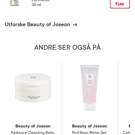
Kjøp
30 ml
Utforske Beauty of Joseon
ANDRE SER OGSÅ PÅ
Beauty of Joseon
Beauty of Joseon
Be
Radiance Cleansing Balm
,
Red Bean Water Gel
,
Calmin