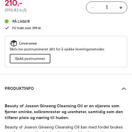
210,-
-
+
Pris
(996,43 kr/l)
PÅ LAGER
Fri frakt over 399 kr
Leveranse
Skriv inn postnummeret ditt for å sjekke leveringsmetoder.
Sjekk postnummer
Produktinfo
PRODUKTINFO
Beauty of Joseon Ginseng Cleansing Oil er en oljerens som
fjerner sminke, solkremrester og urenheter, samtidig som den
tilfører pleie og næring til huden.
Beauty of Joseon Ginseng Cleansing Oil kan med fordel brukes