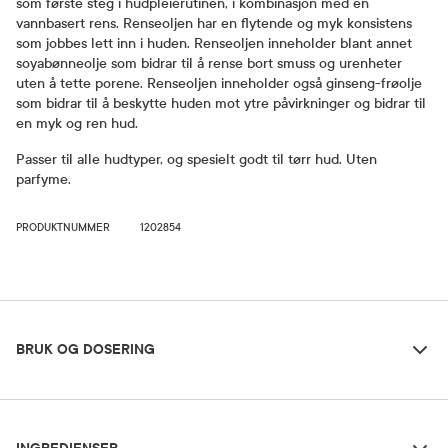
som første steg i hudpleierutinen, i kombinasjon med en
vannbasert rens. Renseoljen har en flytende og myk konsistens
som jobbes lett inn i huden. Renseoljen inneholder blant annet
soyabønneolje som bidrar til å rense bort smuss og urenheter
uten å tette porene. Renseoljen inneholder også ginseng-frøolje
som bidrar til å beskytte huden mot ytre påvirkninger og bidrar til
en myk og ren hud.
Passer til alle hudtyper, og spesielt godt til tørr hud. Uten
parfyme.
PRODUKTNUMMER
1202854
Bruk og dosering
BRUK OG DOSERING
Ingredienser
Dosering og bruksområde