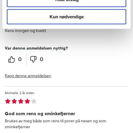
sonja
7 måneder siden
Kun nødvendige
Tilfører fult samtidig som den renser.
Rens morgen og kveld
Var denne anmeldelsen nyttig?
0
0
flagg denne anmeldelsen
Michelle
2 år siden
God som rens og sminkefjerner
Brukes av meg både som rens til porer på nesen og som
sminkefjerner