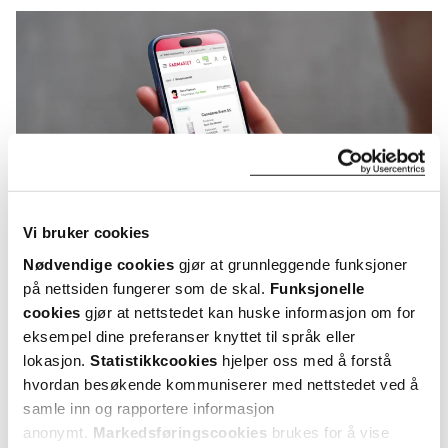
Vi bruker cookies
Nødvendige cookies
gjør at grunnleggende funksjoner
på nettsiden fungerer som de skal.
Funksjonelle
cookies
gjør at nettstedet kan huske informasjon om for
KUNDEANMELDELSER
eksempel dine preferanser knyttet til språk eller
lokasjon.
Statistikkcookies
hjelper oss med å forstå
hvordan besøkende kommuniserer med nettstedet ved å
samle inn og rapportere informasjon
4 anmeldelser
anonymt.
Markedsføringscookies
brukes for å vise