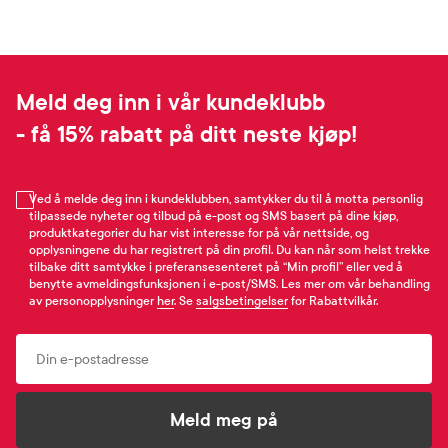
Meld deg inn i vår kundeklubb
- få 15% rabatt på ditt neste kjøp!
Ved å melde deg inn i kundeklubben, samtykker du til å motta personlig
tilpassede nyheter og tilbud på e-post og SMS basert på dine kjøp,
produktkategorier du har vist interesse for på vår nettside, og
opplysningene du har registrert på din profil. Du kan når som helst trekke
tilbake ditt samtykke i preferansesenteret på “Min profil” eller ved å
benytte avmeldingsfunksjonen i e-post/SMS. Les mer om vår behandling
av personopplysninger
her
. Se
salgsbetingelser
for Rabattvilkår.
Email
Meld meg på